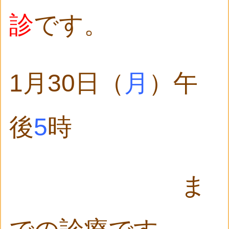
診
です。
1月30日（
月
）午
後
5
時
ま