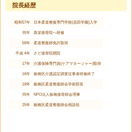
院長経歴
昭和57年
日本柔道整復専門学校(花田学園)入学
同年
真栄接骨院へ研修
59年
柔道整復師免許取得
平成 4年
さど接骨院開院
17年
介護保険専門員(ケアマネージャー)取得
18年
板橋区介護認定調査従事者研修終了
19年
板橋区柔道整復師会学術部長
同年
NPO法人板橋接骨師会理事
25年
板橋区柔道整復師会相談役