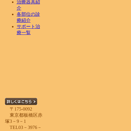
治療器具紹
介
各部位の診
療紹介
サポート治
療一覧
〒175-0092
東京都板橋区赤
塚3－9－1
TEL03－3976－