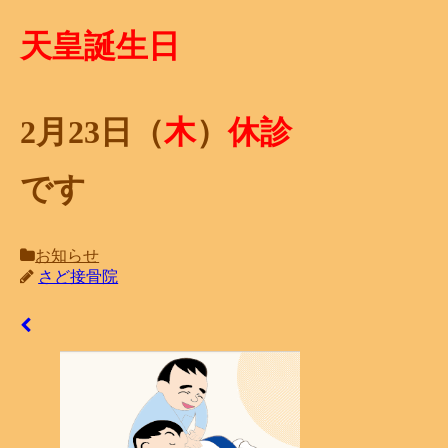
天皇誕生日
2月23
日（
木
）
休診
です
お知らせ
さど接骨院