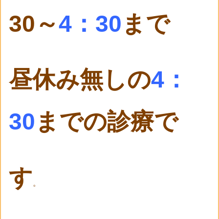
30～
4：30
まで
昼休み無しの
4：
30
までの診療で
す
。